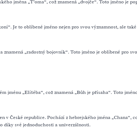
jského jména „T’oma“, což znamená „dvojče“. Toto jméno je po
oní“. Je to oblíbené jméno nejen pro svou významnost, ale také
a znamená „radostný bojovník“. Toto jméno je oblíbené pro svou
ském jménu „Elíšéba“, což znamená „Bůh je přísaha“. Toto jméno
jmen v České republice. Pochází z hebrejského jména „Chana“, c
 díky své jednoduchosti a univerzálnosti.