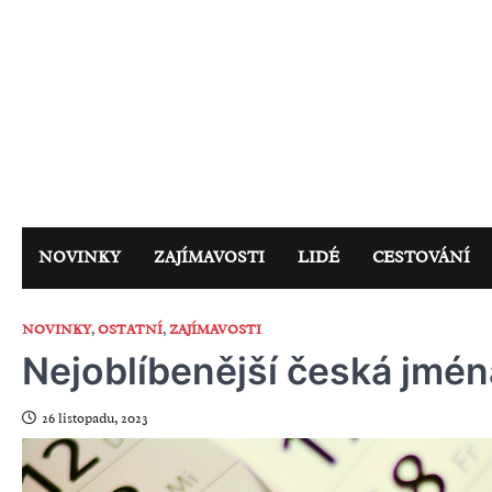
Skip
to
content
NOVINKY
ZAJÍMAVOSTI
LIDÉ
CESTOVÁNÍ
NOVINKY
,
OSTATNÍ
,
ZAJÍMAVOSTI
Nejoblíbenější česká jmén
26 listopadu, 2023