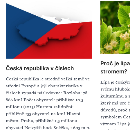
Proč je lí
Česká republika v číslech
stromem?
Česká republika je středně velká země ve
Lípa je český
střední Evropě a její charakteristika v
svému hlubok
číslech vypadá následovně: Rozloha: 78
kulturnímu a
866 km² Počet obyvatel: přibližně 10,5
který má pro č
milionu (2023) Hustota zalidnění:
důvodů, proč s
přibližně 133 obyvatel na km² Hlavní
symbolem Česk
město: Praha, přibližně 1,3 milionu
význam Lípa je
obyvatel Nejvyšší bod: Sněžka, 1 603 m n.