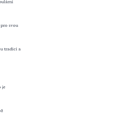
pulární
 pro svou
 tradici a
 je
ož