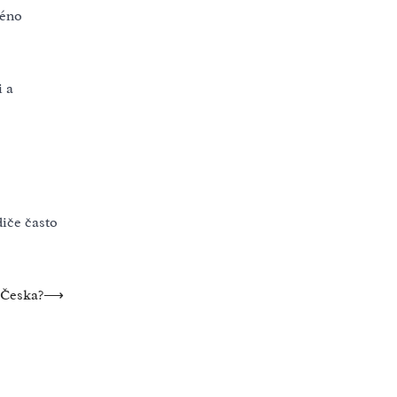
méno
i a
diče často
 Česka?
⟶