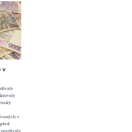
o v
užívaly
ektovaly
enský
ívaných v
 před
 používaly