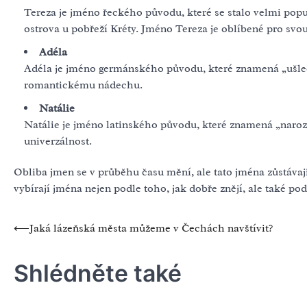
Tereza je jméno řeckého původu, které se stalo velmi popul
ostrova u pobřeží Kréty. Jméno Tereza je oblíbené pro svo
Adéla
Adéla je jméno germánského původu, které znamená „ušlech
romantickému nádechu.
Natálie
Natálie je jméno latinského původu, které znamená „naroz
univerzálnost.
Obliba jmen se v průběhu času mění, ale tato jména zůstávají
vybírají jména nejen podle toho, jak dobře znějí, ale také po
Navigace
⟵
Jaká lázeňská města můžeme v Čechách navštívit?
pro
Shlédněte také
příspěvek