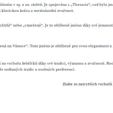
árním v 19. a 20. století. Je spojováno s „Therasia“, což bylo j
u klasickou krásu a mezinárodní zvučnost.
tilá“ nebo „vznešená“. Je to oblíbené jméno díky své jemnost
ená na Vánoce“. Toto jméno je oblíbené pro svou elegantnost a
 na vrcholu žebříčků díky své tradici, významu a zvučnosti. Ro
dle rodinných tradic a osobních preferencí.
Znáte 10 nejvyšších vrcholů