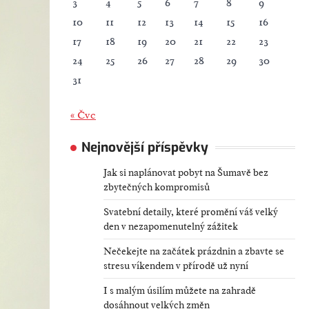
3
4
5
6
7
8
9
10
11
12
13
14
15
16
17
18
19
20
21
22
23
24
25
26
27
28
29
30
31
« Čvc
Nejnovější příspěvky
Jak si naplánovat pobyt na Šumavě bez
zbytečných kompromisů
Svatební detaily, které promění váš velký
den v nezapomenutelný zážitek
Nečekejte na začátek prázdnin a zbavte se
stresu víkendem v přírodě už nyní
I s malým úsilím můžete na zahradě
dosáhnout velkých změn