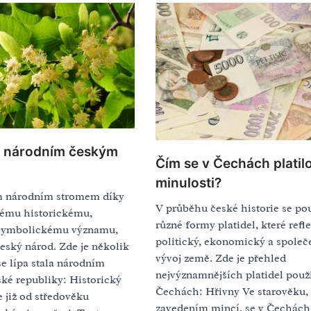
pa národním českým
Čím se v Čechách platil
minulosti?
m národním stromem díky
V průběhu české historie se po
ému historickému,
různé formy platidel, které refl
 symbolickému významu,
politický, ekonomický a společ
eský národ. Zde je několik
vývoj země. Zde je přehled
e lípa stala národním
nejvýznamnějších platidel použ
é republiky: Historický
Čechách: Hřivny Ve starověku,
 již od středověku
zavedením mincí, se v Čechách